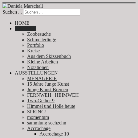
Suchen ...
HOME
GALERIE
Zoobesuche
Schmetterlinge
Portfolio
Kreise
Aus dem Skizzenbuch
Kleine Arbeiten
Notationen
AUSSTELLUNGEN
MENAGERIE
15 Jahre Junge Kunst
Junge Kunst Bremen
FERNWEH | HEIMWEH
Two-Gether 9
Himmel und Hölle heute
SPRING!
momentum
sammlung sechzehn
Accrochage
Accrochage 10