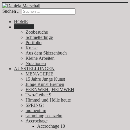
Suchen ...
HOME
GALERIE
Zoobesuche
Schmetterlinge
Portfolio
Kreise
Aus dem Skizzenbuch
Kleine Arbeiten
Notationen
AUSSTELLUNGEN
MENAGERIE
15 Jahre Junge Kunst
Junge Kunst Bremen
FERNWEH | HEIMWEH
Two-Gether 9
Himmel und Hölle heute
SPRING!
momentum
sammlung sechzehn
Accrochage
Accrochage 10